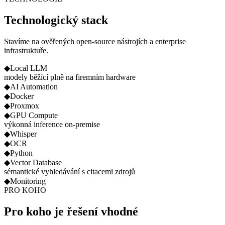
Technologický stack
Stavíme na ověřených open-source nástrojích a enterprise
infrastruktuře.
◆
Local LLM
modely běžící plně na firemním hardware
◆
AI Automation
◆
Docker
◆
Proxmox
◆
GPU Compute
výkonná inference on-premise
◆
Whisper
◆
OCR
◆
Python
◆
Vector Database
sémantické vyhledávání s citacemi zdrojů
◆
Monitoring
PRO KOHO
Pro koho je řešení vhodné