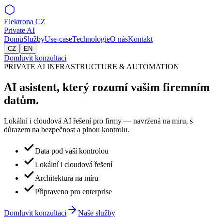
Elektrona
CZ
Private AI
Domů
Služby
Use-case
Technologie
O nás
Kontakt
CZ
EN
Domluvit konzultaci
PRIVATE AI INFRASTRUCTURE & AUTOMATION
AI asistent, který rozumí
vašim firemním
datům.
Lokální i cloudová AI řešení pro firmy — navržená na míru, s
důrazem na bezpečnost a plnou kontrolu.
Data pod vaší kontrolou
Lokální i cloudová řešení
Architektura na míru
Připraveno pro enterprise
Domluvit konzultaci
Naše služby