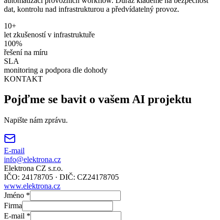
automatizaci provozních workflow. Důraz klademe na bezpečnost
dat, kontrolu nad infrastrukturou a předvídatelný provoz.
10+
let zkušeností v infrastruktuře
100%
řešení na míru
SLA
monitoring a podpora dle dohody
KONTAKT
Pojďme se bavit o vašem AI projektu
Napište nám zprávu.
E-mail
info@elektrona.cz
Elektrona CZ s.r.o.
IČO: 24178705 · DIČ: CZ24178705
www.elektrona.cz
Jméno
*
Firma
E-mail
*